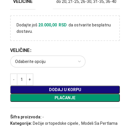
VELIČINE
do 20
,
21-25
,
26-30
,
31-35
,
36-40
Dodajte još
20.000,00
RSD
da ostvarite besplatnu
dostavu.
VELIČINE
DODAJ U KORPU
PLAĆANJE
Šifra proizvoda:
-
Kategorije:
Dečije ortopedske cipele
,
Modeli Sa Pertlama