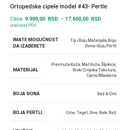
Ortopedske cipele model #43- Pertle
Cena:
9.900,00
RSD
–
17.600,00
RSD
uračunat PDV
IMATE MOGUĆNOST
Tip i Boju Materijala, Boju
DA IZABERETE
Đona i Boju Pertli
Prevrnuta Koža, Mat Koža, Šljokice,
MATERIJAL
Krok/Zmijska Tekstura,
Camo/Maskirna
BOJA ĐONA
Bež ili Crni
BOJA PERTLI
Crne, Teget, Sive, Bele, Bež