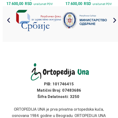
17.600,00
RSD
17.600,00
RSD
uračunat PDV
uračunat PDV
PIB:
101746415
Matični Broj:
07483686
Šifra Delatnosti: 3250
ORTOPEDIJA UNA je prva privatna ortopedska kuća,
osnovana 1984. godine u Beogradu. ORTOPEDIJA UNA