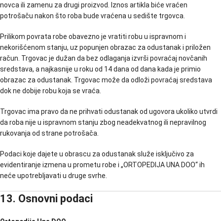
novca ili zamenu za drugi proizvod. Iznos artikla biće vraćen
potrošaču nakon što roba bude vraćena u sedište trgovca.
Prilikom povrata robe obavezno je vratiti robu u ispravnom i
nekorišćenom stanju, uz popunjen obrazac za odustanak i priložen
račun. Trgovac je dužan da bez odlaganja izvrši povraćaj novčanih
sredstava, a najkasnije u roku od 14 dana od dana kada je primio
obrazac za odustanak. Trgovac može da odloži povraćaj sredstava
dok ne dobije robu koja se vraća.
Trgovac ima pravo da ne prihvati odustanak od ugovora ukoliko utvrdi
da roba nije u ispravnom stanju zbog neadekvatnog ili nepravilnog
rukovanja od strane potrošača.
Podaci koje dajete u obrascu za odustanak služe isključivo za
evidentiranje izmena u prometu robe i „ORTOPEDIJA UNA DOO“ ih
neće upotrebljavati u druge svrhe.
13. Osnovni podaci