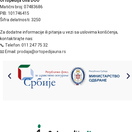
Ortopedija Una DOO
Matični broj: 07483686
PIB: 101746415
Šifra delatnosti: 3250
Za dodatne informacije ili pitanja u vezi sa uslovima korišćenja,
kontaktirajte nas:
📞 Telefon: 011 247 75 32
📧 Email:
prodaja@ortopedijauna.rs