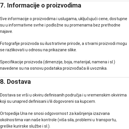
7. Informacije o proizvodima
Sve informacije o proizvodima i uslugama, uključujući cene, dostupne
su u informativne svrhe i podložne su promenama bez prethodne
najave.
Fotografije proizvoda su ilustrativne prirode, a stvarni proizvodi mogu
se razlikovati u odnosu na prikazane slike.
Specifikacije proizvoda (dimenzije, boja, materijal, namena i sl.)
navedene su na osnovu podataka proizvođača ili uvoznika.
8. Dostava
Dostava se vrši u okviru definisanih područja i u vremenskim okvirima
koji su unapred definisani i/ili dogovoreni sa kupcem.
Ortopedija Una ne snosi odgovornost za kašnjenja izazvana
okolnostima van naše kontrole (viša sila, problemi u transportu,
greške kurirske službe i sl.).