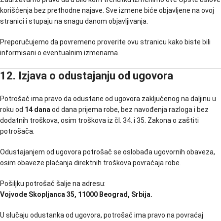
korišćenja bez prethodne najave. Sve izmene biće objavljene na ovoj
stranici i stupaju na snagu danom objavljivanja.
Preporučujemo da povremeno proverite ovu stranicu kako biste bili
informisani o eventualnim izmenama.
12. Izjava o odustajanju od ugovora
Potrošač ima pravo da odustane od ugovora zaključenog na daljinu u
roku od
14 dana
od dana prijema robe, bez navođenja razloga i bez
dodatnih troškova, osim troškova iz čl. 34. i 35. Zakona o zaštiti
potrošača.
Odustajanjem od ugovora potrošač se oslobađa ugovornih obaveza,
osim obaveze plaćanja direktnih troškova povraćaja robe.
Pošiljku potrošač šalje na adresu:
Vojvode Skopljanca 35, 11000 Beograd, Srbija.
U slučaju odustanka od ugovora, potrošač ima pravo na povraćaj