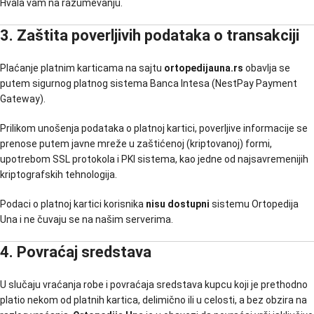
Hvala vam na razumevanju.
3. Zaštita poverljivih podataka o transakciji
Plaćanje platnim karticama na sajtu
ortopedijauna.rs
obavlja se
putem sigurnog platnog sistema Banca Intesa (NestPay Payment
Gateway).
Prilikom unošenja podataka o platnoj kartici, poverljive informacije se
prenose putem javne mreže u zaštićenoj (kriptovanoj) formi,
upotrebom SSL protokola i PKI sistema, kao jedne od najsavremenijih
kriptografskih tehnologija.
Podaci o platnoj kartici korisnika
nisu dostupni
sistemu Ortopedija
Una i ne čuvaju se na našim serverima.
4. Povraćaj sredstava
U slučaju vraćanja robe i povraćaja sredstava kupcu koji je prethodno
platio nekom od platnih kartica, delimično ili u celosti, a bez obzira na