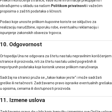
Prilikom korišćenja stranice, vaše lične informacije prikupljamo i
obrađujemo u skladu sa našom
Politikom privatnosti
i važećim
propisima o zaštiti podataka o ličnosti.
Podaci koje unosite prilikom kupovine koriste se isključivo za
realizaciju narudžbine, isporuku robe, eventualnu reklamaciju i
ispunjenje zakonskih obaveza trgovca.
10. Odgovornost
Ortopedija Una ne odgovara za štetu nastalu nepravilnim korišćenjem
stranice ili proizvoda, niti za štetu nastalu usled pogrešnih ili
nepotpunih podataka koje korisnik unese prilikom naručivanja.
Sadržaj na stranici pruža se „takav kakav jeste“ i može sadržati
greške ili netačnosti. Zadržavamo pravo ispravke eventualnih grešaka
u opisima, cenama ili dostupnosti proizvoda.
11. Izmene uslova
Zadržavamo pravo da u bilo kom trenutku izmenimo ove Opšte uslove