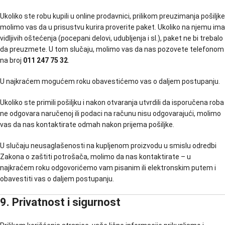
Ukoliko ste robu kupili u online prodavnici, prilikom preuzimanja pošiljke
molimo vas da u prisustvu kurira proverite paket. Ukoliko na njemu ima
vidljivih oštećenja (pocepani delovi, udubljenja i sl.), paket ne bi trebalo
da preuzmete. U tom slučaju, molimo vas da nas pozovete telefonom
na broj
011 247 75 32
.
U najkraćem mogućem roku obavestićemo vas o daljem postupanju.
Ukoliko ste primili pošiljku i nakon otvaranja utvrdili da isporučena roba
ne odgovara naručenoj ili podaci na računu nisu odgovarajući, molimo
vas da nas kontaktirate odmah nakon prijema pošiljke.
U slučaju neusaglašenosti na kupljenom proizvodu u smislu odredbi
Zakona o zaštiti potrošača, molimo da nas kontaktirate – u
najkraćem roku odgovorićemo vam pisanim ili elektronskim putem i
obavestiti vas o daljem postupanju.
9. Privatnost i sigurnost