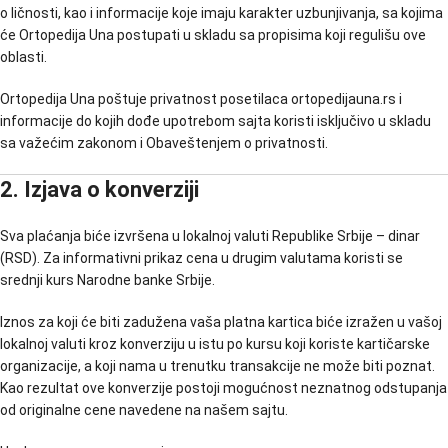
o ličnosti, kao i informacije koje imaju karakter uzbunjivanja, sa kojima
će Ortopedija Una postupati u skladu sa propisima koji regulišu ove
oblasti.
Ortopedija Una poštuje privatnost posetilaca ortopedijauna.rs i
informacije do kojih dođe upotrebom sajta koristi isključivo u skladu
sa važećim zakonom i Obaveštenjem o privatnosti.
2. Izjava o konverziji
Sva plaćanja biće izvršena u lokalnoj valuti Republike Srbije – dinar
(RSD). Za informativni prikaz cena u drugim valutama koristi se
srednji kurs Narodne banke Srbije.
Iznos za koji će biti zadužena vaša platna kartica biće izražen u vašoj
lokalnoj valuti kroz konverziju u istu po kursu koji koriste kartičarske
organizacije, a koji nama u trenutku transakcije ne može biti poznat.
Kao rezultat ove konverzije postoji mogućnost neznatnog odstupanja
od originalne cene navedene na našem sajtu.