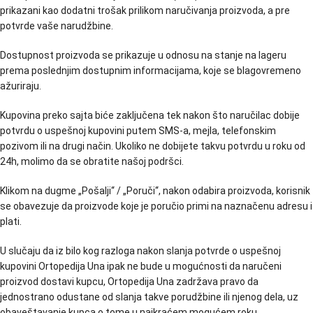
prikazani kao dodatni trošak prilikom naručivanja proizvoda, a pre
potvrde vaše narudžbine.
Dostupnost proizvoda se prikazuje u odnosu na stanje na lageru
prema poslednjim dostupnim informacijama, koje se blagovremeno
ažuriraju.
Kupovina preko sajta biće zaključena tek nakon što naručilac dobije
potvrdu o uspešnoj kupovini putem SMS-a, mejla, telefonskim
pozivom ili na drugi način. Ukoliko ne dobijete takvu potvrdu u roku od
24h, molimo da se obratite našoj podršci.
Klikom na dugme „Pošalji“ / „Poruči“, nakon odabira proizvoda, korisnik
se obavezuje da proizvode koje je poručio primi na naznačenu adresu i
plati.
U slučaju da iz bilo kog razloga nakon slanja potvrde o uspešnoj
kupovini Ortopedija Una ipak ne bude u mogućnosti da naručeni
proizvod dostavi kupcu, Ortopedija Una zadržava pravo da
jednostrano odustane od slanja takve porudžbine ili njenog dela, uz
obaveštavanje kupca o tome u najkraćem mogućem roku.