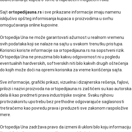
Sajt
ortopedijauna.rs
i sve prikazane informacije imaju namenu
isključivo opšteg informisanja kupaca o proizvodima u svrhu
omogućavanja online kupovine.
Ortopedija Una ne može garantovati ažurnost u realnom vremenu
svih podataka koji se nalaze na sajtu u svakom trenutku pristupa.
Korisnici koriste informacije sa ortopedijauna.rs na sopstveni rizik.
Ortopedija Una ne preuzima bilo kakvu odgovornost ni u pogledu
eventualnih hardverskih, softverskih niti bilo kakvih drugih oštećenja
do kojih može doći na opremi korisnika za vreme korišćenja sajta.
Sve informacije, grafički prikazi, vizuelna i dizajnerska rešenja, fajlovi,
prilozi i nazivi proizvoda na ortopedijauna.rs zaštićeni su kao autorska
dela ili kao predmeti prava industrijske svojine. Svaku njihovu
protivzakonitu upotrebu bez prethodne odgovarajuće saglasnosti
tretiraćemo kao povredu prava i preduzeti sve zakonom raspoložive
mere.
Ortopedija Una zadržava pravo da izmeni ili ukloni bilo koju informaciju