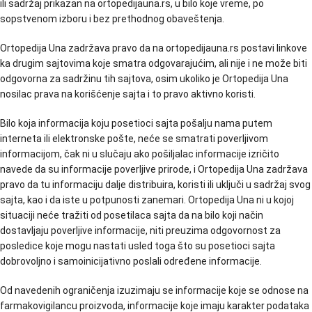
ili sadržaj prikazan na ortopedijauna.rs, u bilo koje vreme, po
sopstvenom izboru i bez prethodnog obaveštenja.
Ortopedija Una zadržava pravo da na ortopedijauna.rs postavi linkove
ka drugim sajtovima koje smatra odgovarajućim, ali nije i ne može biti
odgovorna za sadržinu tih sajtova, osim ukoliko je Ortopedija Una
nosilac prava na korišćenje sajta i to pravo aktivno koristi.
Bilo koja informacija koju posetioci sajta pošalju nama putem
interneta ili elektronske pošte, neće se smatrati poverljivom
informacijom, čak ni u slučaju ako pošiljalac informacije izričito
navede da su informacije poverljive prirode, i Ortopedija Una zadržava
pravo da tu informaciju dalje distribuira, koristi ili uključi u sadržaj svog
sajta, kao i da iste u potpunosti zanemari. Ortopedija Una ni u kojoj
situaciji neće tražiti od posetilaca sajta da na bilo koji način
dostavljaju poverljive informacije, niti preuzima odgovornost za
posledice koje mogu nastati usled toga što su posetioci sajta
dobrovoljno i samoinicijativno poslali određene informacije.
Od navedenih ograničenja izuzimaju se informacije koje se odnose na
farmakovigilancu proizvoda, informacije koje imaju karakter podataka