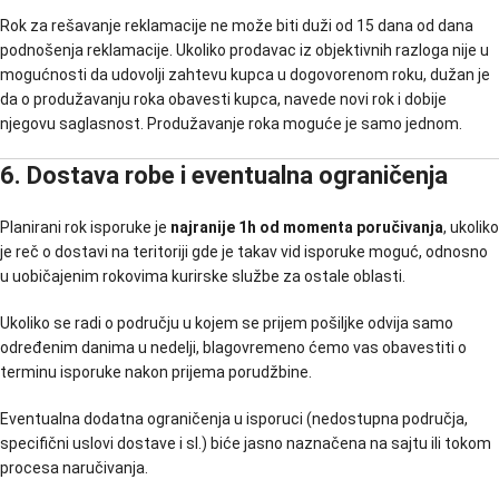
Rok za rešavanje reklamacije ne može biti duži od 15 dana od dana
podnošenja reklamacije. Ukoliko prodavac iz objektivnih razloga nije u
mogućnosti da udovolji zahtevu kupca u dogovorenom roku, dužan je
da o produžavanju roka obavesti kupca, navede novi rok i dobije
njegovu saglasnost. Produžavanje roka moguće je samo jednom.
6. Dostava robe i eventualna ograničenja
Planirani rok isporuke je
najranije 1h od momenta poručivanja
, ukoliko
je reč o dostavi na teritoriji gde je takav vid isporuke moguć, odnosno
u uobičajenim rokovima kurirske službe za ostale oblasti.
Ukoliko se radi o području u kojem se prijem pošiljke odvija samo
određenim danima u nedelji, blagovremeno ćemo vas obavestiti o
terminu isporuke nakon prijema porudžbine.
Eventualna dodatna ograničenja u isporuci (nedostupna područja,
specifični uslovi dostave i sl.) biće jasno naznačena na sajtu ili tokom
procesa naručivanja.