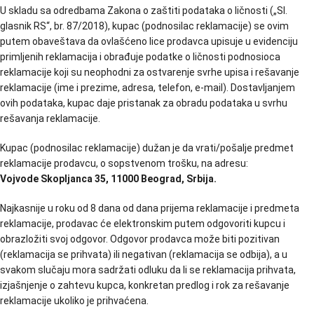
U skladu sa odredbama Zakona o zaštiti podataka o ličnosti („Sl.
glasnik RS“, br. 87/2018), kupac (podnosilac reklamacije) se ovim
putem obaveštava da ovlašćeno lice prodavca upisuje u evidenciju
primljenih reklamacija i obrađuje podatke o ličnosti podnosioca
reklamacije koji su neophodni za ostvarenje svrhe upisa i rešavanje
reklamacije (ime i prezime, adresa, telefon, e-mail). Dostavljanjem
ovih podataka, kupac daje pristanak za obradu podataka u svrhu
rešavanja reklamacije.
Kupac (podnosilac reklamacije) dužan je da vrati/pošalje predmet
reklamacije prodavcu, o sopstvenom trošku, na adresu:
Vojvode Skopljanca 35, 11000 Beograd, Srbija.
Najkasnije u roku od 8 dana od dana prijema reklamacije i predmeta
reklamacije, prodavac će elektronskim putem odgovoriti kupcu i
obrazložiti svoj odgovor. Odgovor prodavca može biti pozitivan
(reklamacija se prihvata) ili negativan (reklamacija se odbija), a u
svakom slučaju mora sadržati odluku da li se reklamacija prihvata,
izjašnjenje o zahtevu kupca, konkretan predlog i rok za rešavanje
reklamacije ukoliko je prihvaćena.