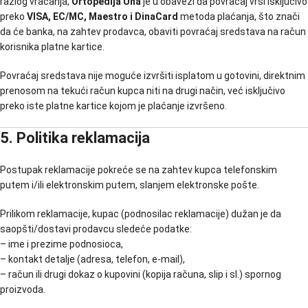
razlog vraćanja,
Ortopedija Una
je u obavezi da povraćaj vrši isključivo
preko
VISA, EC/MC, Maestro i DinaCard
metoda plaćanja, što znači
da će banka, na zahtev prodavca, obaviti povraćaj sredstava na račun
korisnika platne kartice.
Povraćaj sredstava nije moguće izvršiti isplatom u gotovini, direktnim
prenosom na tekući račun kupca niti na drugi način, već isključivo
preko iste platne kartice kojom je plaćanje izvršeno.
5. Politika reklamacija
Postupak reklamacije pokreće se na zahtev kupca telefonskim
putem i/ili elektronskim putem, slanjem elektronske pošte.
Prilikom reklamacije, kupac (podnosilac reklamacije) dužan je da
saopšti/dostavi prodavcu sledeće podatke:
– ime i prezime podnosioca,
– kontakt detalje (adresa, telefon, e-mail),
– račun ili drugi dokaz o kupovini (kopija računa, slip i sl.) spornog
proizvoda.