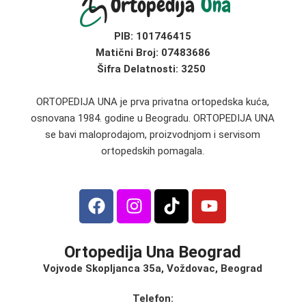
PIB:
101746415
Matični Broj:
07483686
Šifra Delatnosti: 3250
ORTOPEDIJA UNA je prva privatna ortopedska kuća,
osnovana 1984. godine u Beogradu. ORTOPEDIJA UNA
se bavi maloprodajom, proizvodnjom i servisom
ortopedskih pomagala.
Ortopedija Una Beograd
Vojvode Skopljanca 35a, Voždovac, Beograd
Telefon: