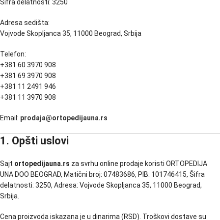
Šifra delatnosti: 3250
Adresa sedišta:
Vojvode Skopljanca 35, 11000 Beograd, Srbija
Telefon:
+381 60 3970 908
+381 69 3970 908
+381 11 2491 946
+381 11 3970 908
Email:
prodaja@ortopedijauna.rs
1. Opšti uslovi
Sajt
ortopedijauna.rs
za svrhu online prodaje koristi ORTOPEDIJA
UNA DOO BEOGRAD, Matični broj: 07483686, PIB: 101746415, Šifra
delatnosti: 3250, Adresa: Vojvode Skopljanca 35, 11000 Beograd,
Srbija.
Cena proizvoda iskazana je u dinarima (RSD). Troškovi dostave su