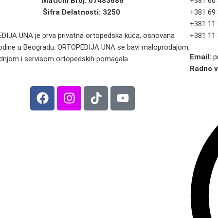
Matični Broj:
07483686
+381 60
Šifra Delatnosti: 3250
+381 69
+381 11
IJA UNA je prva privatna ortopedska kuća, osnovana
+381 11
odine u Beogradu. ORTOPEDIJA UNA se bavi maloprodajom,
Email:
p
dnjom i servisom ortopedskih pomagala.
Radno 