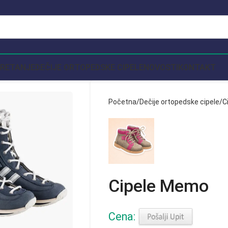
KRETANJE
DEČIJE ORTOPEDSKE CIPELE
NOVOSTI
KONTAKT
Početna
Dečije ortopedske cipele
C
Cipele Memo
Cena:
rge