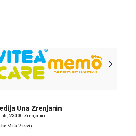
edija Una Zrenjanin
g bb, 23000 Zrenjanin
ntar Mala Varoš)