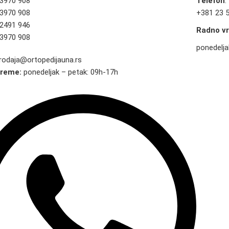
 3970 908
Telefon
:
 3970 908
+381 23 
 2491 946
Radno v
 3970 908
ponedelja
rodaja@ortopedijauna.rs
vreme:
ponedeljak – petak: 09h-17h