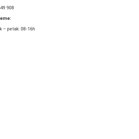
549 908
reme:
k – petak: 08-16h