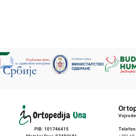
Orto
Vojvode
PIB:
101746415
Telefon