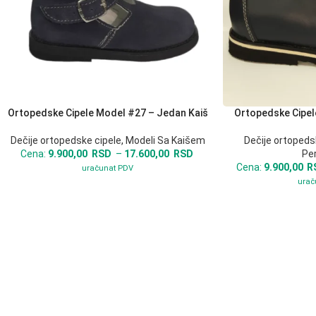
Ortopedske Cipele Model #27 – Jedan Kaiš
Ortopedske Cipel
ODABERITE OPCIJE
ODABERITE OPCIJE
Dečije ortopedske cipele
,
Modeli Sa Kaišem
Dečije ortopeds
Cena:
9.900,00
RSD
–
17.600,00
RSD
Pe
Cena:
9.900,00
R
uračunat PDV
urač