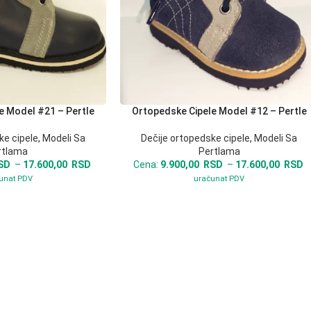
e Model #21 – Pertle
Ortopedske Cipele Model #12 – Pertle
ODABERITE OPCIJE
ke cipele
,
Modeli Sa
Dečije ortopedske cipele
,
Modeli Sa
rtlama
Pertlama
SD
–
17.600,00
RSD
Cena:
9.900,00
RSD
–
17.600,00
RSD
unat PDV
uračunat PDV