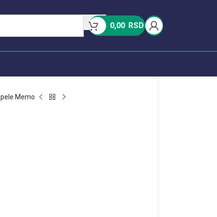
0,00
RSD
ipele Memo