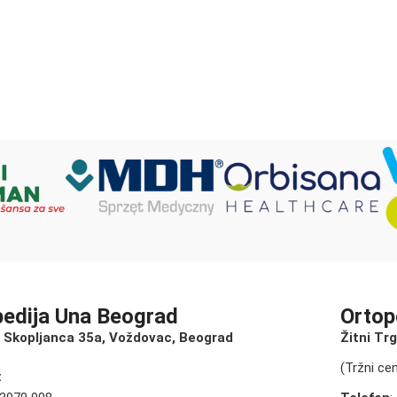
pedija Una Beograd
Ortop
 Skopljanca 35a, Voždovac, Beograd
Žitni Tr
(Tržni ce
: