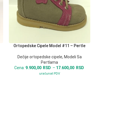
Ortopedske Cipele Model #11 – Pertle
Ortopedske Ci
ODABERITE OPCIJE
ODABERITE OPCI
Dečije ortopedske cipele
,
Modeli Sa
Dečije ortop
Pertlama
Cena:
9.900,00
RSD
–
17.600,00
RSD
Cena:
9.900,0
uračunat PDV