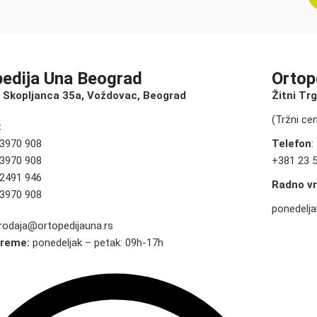
pedija Una Beograd
Ortop
 Skopljanca 35a, Voždovac, Beograd
Žitni Tr
(Tržni ce
:
 3970 908
Telefon
:
 3970 908
+381 23 
 2491 946
Radno v
 3970 908
ponedelja
rodaja@ortopedijauna.rs
vreme:
ponedeljak – petak: 09h-17h