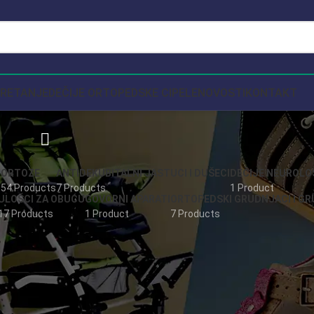
KRETANJE
DEČIJE ORTOPEDSKE CIPELE
NOVOSTI
KONTAKT
Ostalo
ORTOZE
ANTIDEKUBITALNI JASTUCI I DUŠECI
DEČIJE NEUROLO
s
54 Products
7 Products
1 Product
ULOŠCI ZA OBUĆU
GOVORNI APARATI
ORTOPEDSKI GRUDNJACI I G
17 Products
1 Product
7 Products
izvodi koji se ne svrstavaju u glavne kolekcije, ali su jednako bitni z
kodnevnu podršku, preko specijalizovanih ortopedskih dodataka, pa sve 