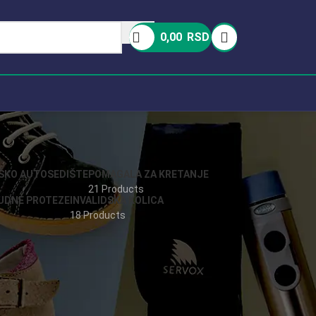
0,00
RSD
ŠKO AUTOSEDIŠTE
POMAGALA ZA KRETANJE
21 Products
RUDNE PROTEZE
INVALIDSKA KOLICA
18 Products
a podršku aktivnom i zdravom načinu života. Ova
do inovativnih rešenja dizajniranih da poboljšaju