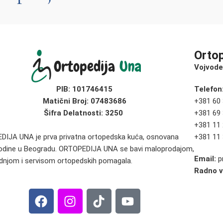
Orto
Vojvode
PIB:
101746415
Telefon
Matični Broj:
07483686
+381 60
Šifra Delatnosti: 3250
+381 69
+381 11
IJA UNA je prva privatna ortopedska kuća, osnovana
+381 11
odine u Beogradu. ORTOPEDIJA UNA se bavi maloprodajom,
Email:
p
dnjom i servisom ortopedskih pomagala.
Radno 