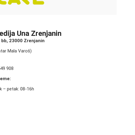
edija Una Zrenjanin
g bb, 23000 Zrenjanin
ntar Mala Varoš)
549 908
reme:
k – petak: 08-16h