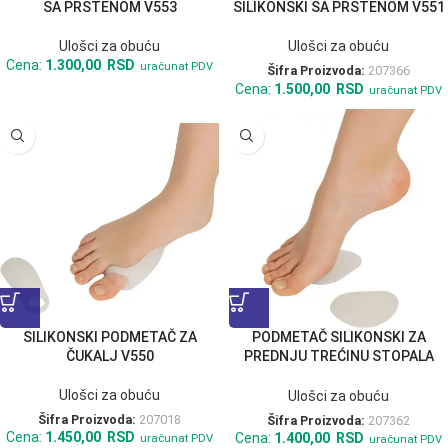
SA PRSTENOM V553
SILIKONSKI SA PRSTENOM V551
Ulošci za obuću
Ulošci za obuću
Cena:
1.300,00
RSD
uračunat PDV
Šifra Proizvoda:
207366
Cena:
1.500,00
RSD
uračunat PDV
SILIKONSKI PODMETAČ ZA
PODMETAČ SILIKONSKI ZA
ČUKALJ V550
PREDNJU TREĆINU STOPALA
V549
Ulošci za obuću
Ulošci za obuću
Šifra Proizvoda:
207018
Šifra Proizvoda:
207362
Cena:
1.450,00
RSD
Cena:
1.400,00
RSD
uračunat PDV
uračunat PDV