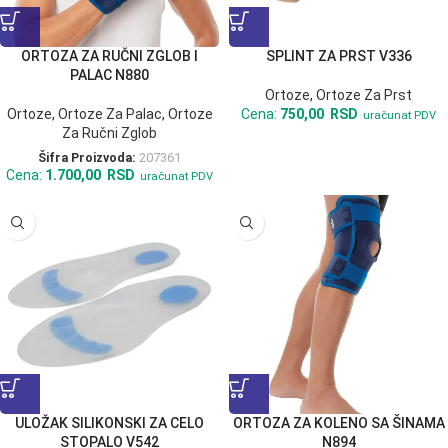
ORTOZA ZA RUČNI ZGLOB I
SPLINT ZA PRST V336
PALAC N880
Ortoze
,
Ortoze Za Prst
Ortoze
,
Ortoze Za Palac
,
Ortoze
Cena:
750,00
RSD
uračunat PDV
Za Ručni Zglob
Šifra Proizvoda:
207361
Cena:
1.700,00
RSD
uračunat PDV
ULOŽAK SILIKONSKI ZA CELO
ORTOZA ZA KOLENO SA ŠINAMA
STOPALO V542
N894