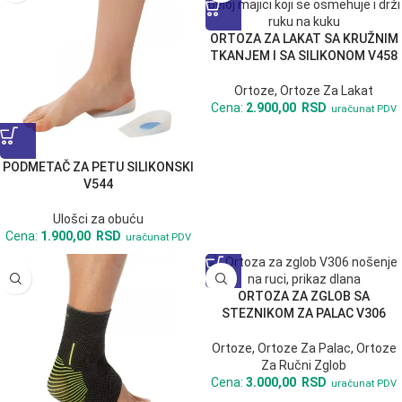
ORTOZA ZA LAKAT SA KRUŽNIM
TKANJEM I SA SILIKONOM V458
Ortoze
,
Ortoze Za Lakat
Cena:
2.900,00
RSD
uračunat PDV
PODMETAČ ZA PETU SILIKONSKI
V544
Ulošci za obuću
Cena:
1.900,00
RSD
uračunat PDV
ORTOZA ZA ZGLOB SA
STEZNIKOM ZA PALAC V306
Ortoze
,
Ortoze Za Palac
,
Ortoze
Za Ručni Zglob
Cena:
3.000,00
RSD
uračunat PDV