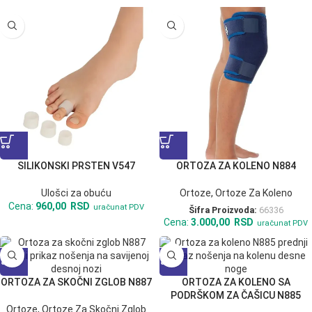
SILIKONSKI PRSTEN V547
ORTOZA ZA KOLENO N884
Ulošci za obuću
Ortoze
,
Ortoze Za Koleno
Cena:
960,00
RSD
uračunat PDV
Šifra Proizvoda:
66336
Cena:
3.000,00
RSD
uračunat PDV
ORTOZA ZA SKOČNI ZGLOB N887
ORTOZA ZA KOLENO SA
PODRŠKOM ZA ČAŠICU N885
Ortoze
,
Ortoze Za Skočni Zglob