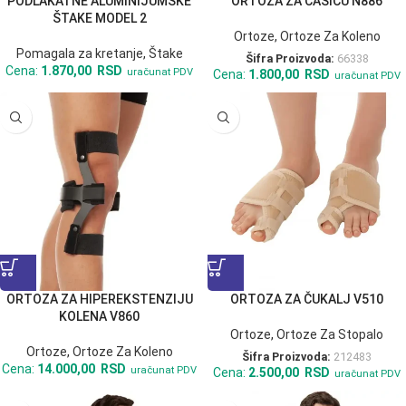
PODLAKATNE ALUMINIJUMSKE
ORTOZA ZA ČAŠICU N886
ŠTAKE MODEL 2
Ortoze
,
Ortoze Za Koleno
Pomagala za kretanje
,
Štake
Šifra Proizvoda:
66338
Cena:
1.870,00
RSD
uračunat PDV
Cena:
1.800,00
RSD
uračunat PDV
ORTOZA ZA HIPEREKSTENZIJU
ORTOZA ZA ČUKALJ V510
KOLENA V860
Ortoze
,
Ortoze Za Stopalo
Ortoze
,
Ortoze Za Koleno
Šifra Proizvoda:
212483
Cena:
14.000,00
RSD
uračunat PDV
Cena:
2.500,00
RSD
uračunat PDV